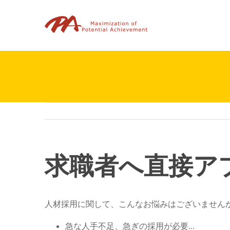
Skip
to
content
求職者へ直接ア
人材採用に関して、こんなお悩みはございません
急な人手不足、急ぎの採用が必要…