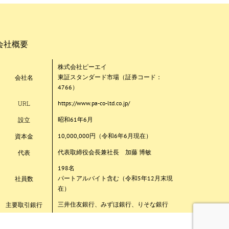
会社概要
株式会社ピーエイ
会社名
東証スタンダード市場（証券コード：
4766）
URL
https://www.pa-co-ltd.co.jp/
設立
昭和61年6月
資本金
10,000,000円（令和6年6月現在）
代表
代表取締役会長兼社長 加藤 博敏
198名
社員数
パートアルバイト含む（令和5年12月末現
在）
主要取引銀行
三井住友銀行、みずほ銀行、りそな銀行